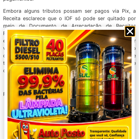
Embora alguns tributos possam ser pagos via Pix, a
Receita esclarece que o IOF só pode ser quitado por
meio de Documento de Arrecadação de Receitas
Federais (Darf), pago pela instituição que concede o
empréstimo, não pelo tomador. Caso desconfie ser
vítima de um golpe, a Receita Federal orienta que o
cidadão procure imediatamente a polícia, munido de
todas as provas possíveis, e registre um boletim de
ocorrência.
Fonte: Agência Brasil