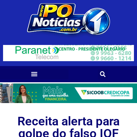
Receita alerta para
golpe do falso IOF