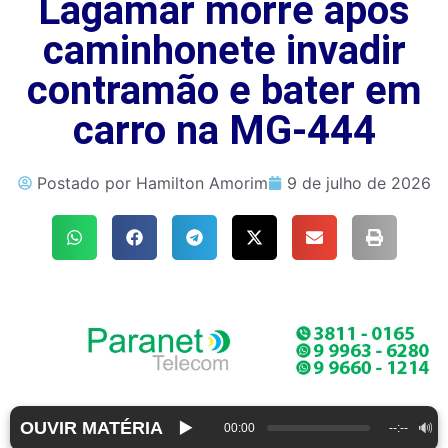
Lagamar morre após
caminhonete invadir
contramão e bater em
carro na MG-444
Postado por
Hamilton Amorim
9 de julho de 2026
OUVIR MATÉRIA
▶️
🔊
00:00
--:--