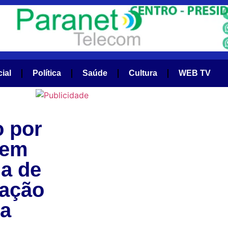
cial
Política
Saúde
Cultura
WEB TV
o por
 em
ga de
 ação
ta