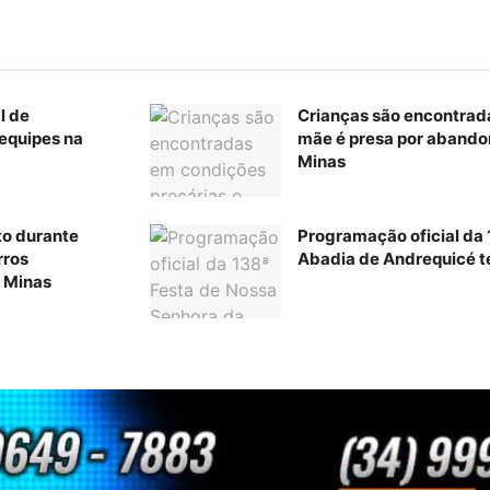
l de
Crianças são encontrad
equipes na
mãe é presa por abando
Minas
to durante
Programação oficial da
rros
Abadia de Andrequicé te
 Minas