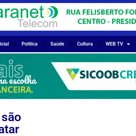
icial
Política
Saúde
Cultura
WEB TV
 são
atar