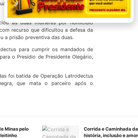
sua cabeça debaixo d’água até causar a
iciou as duas mulheres por homicídio
 com recurso que dificultou a defesa da
ou a prisão preventiva das duas.
rodectus para cumprir os mandados de
ara o Presídio de Presidente Olegário,
idas foi batida de Operação Latrodectus
-negra, que mata o parceiro após o
de Minas pelo
Corrida e Caminhada da
leitinho
história, inclusão e amo