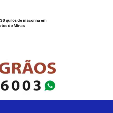
 36 quilos de maconha em
atos de Minas