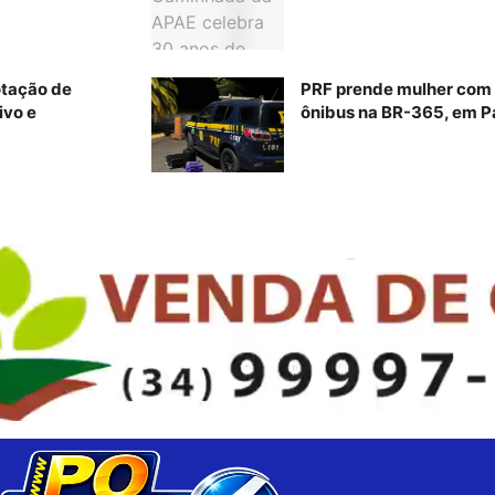
otação de
PRF prende mulher com
ivo e
ônibus na BR-365, em P