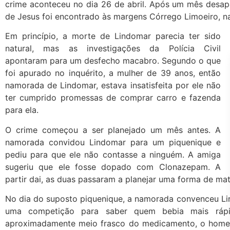
crime aconteceu no dia 26 de abril. Após um mês desap
de Jesus foi encontrado às margens Córrego Limoeiro, na
Em princípio, a morte de Lindomar parecia ter sido
natural, mas as investigações da Polícia Civil
apontaram para um desfecho macabro. Segundo o que
foi apurado no inquérito, a mulher de 39 anos, então
namorada de Lindomar, estava insatisfeita por ele não
ter cumprido promessas de comprar carro e fazenda
para ela.
O crime começou a ser planejado um mês antes. A
namorada convidou Lindomar para um piquenique e
pediu para que ele não contasse a ninguém. A amiga
sugeriu que ele fosse dopado com Clonazepam. A
partir dai, as duas passaram a planejar uma forma de ma
No dia do suposto piquenique, a namorada convenceu Lin
uma competição para saber quem bebia mais ráp
aproximadamente meio frasco do medicamento, o homem