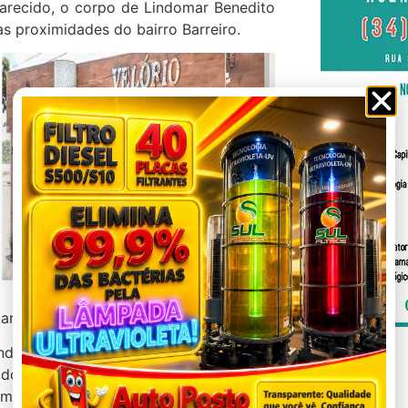
arecido, o corpo de Lindomar Benedito
s proximidades do bairro Barreiro.
tar o homem sem levantar suspeitas.
domar a participar de uma brincadeira,
ido. Com a bebida adulterada com
 passou mal e foi até o córrego para