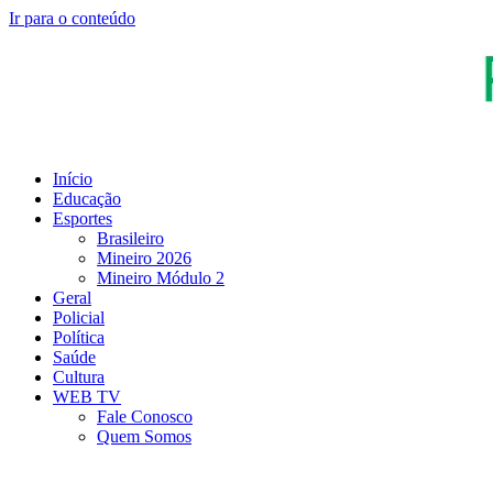
Ir para o conteúdo
Início
Educação
Esportes
Brasileiro
Mineiro 2026
Mineiro Módulo 2
Geral
Policial
Política
Saúde
Cultura
WEB TV
Fale Conosco
Quem Somos