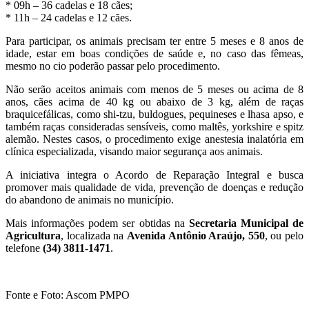
* 09h – 36 cadelas e 18 cães;
* 11h – 24 cadelas e 12 cães.
Para participar, os animais precisam ter entre 5 meses e 8 anos de
idade, estar em boas condições de saúde e, no caso das fêmeas,
mesmo no cio poderão passar pelo procedimento.
Não serão aceitos animais com menos de 5 meses ou acima de 8
anos, cães acima de 40 kg ou abaixo de 3 kg, além de raças
braquicefálicas, como shi-tzu, buldogues, pequineses e lhasa apso, e
também raças consideradas sensíveis, como maltês, yorkshire e spitz
alemão. Nestes casos, o procedimento exige anestesia inalatória em
clínica especializada, visando maior segurança aos animais.
A iniciativa integra o Acordo de Reparação Integral e busca
promover mais qualidade de vida, prevenção de doenças e redução
do abandono de animais no município.
Mais informações podem ser obtidas na
Secretaria Municipal de
Agricultura
, localizada na
Avenida Antônio Araújo, 550
, ou pelo
telefone
(34) 3811-1471
.
Fonte e Foto: Ascom PMPO