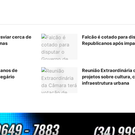
esviar cerca de
Falcão é cotado para di
inas
Republicanos após impa
 anos de
Reunião Extraordinária
legário
projetos sobre cultura, c
infraestrutura urbana