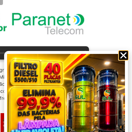
--:--
grupo a equipe de Patos de Minas seria
neiro Módulo I 2026, realizado nesta
ão Azul irá disputar a primeira fase no
m conta com Uberlândia e Democrata de
frentam apenas integrantes de outros