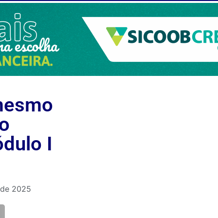
 mesmo
no
dulo I
 de 2025