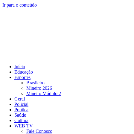
Ir para o conteúdo
Início
Educação
Esportes
Brasileiro
Mineiro 2026
Mineiro Módulo 2
Geral
Policial
Política
Saúde
Cultura
WEB TV
Fale Conosco