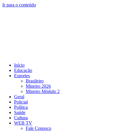
Ir para o conteúdo
Início
Educação
Esportes
Brasileiro
Mineiro 2026
Mineiro Módulo 2
Geral
Policial
Política
Saúde
Cultura
WEB TV
Fale Conosco