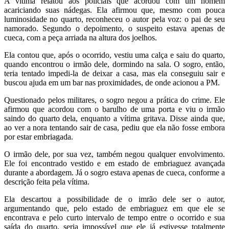
A vítima relatou aos policiais que acordou com um homem
acariciando suas nádegas. Ela afirmou que, mesmo com pouca
luminosidade no quarto, reconheceu o autor pela voz: o pai de seu
namorado. Segundo o depoimento, o suspeito estava apenas de
cueca, com a peça arriada na altura dos joelhos.
Ela contou que, após o ocorrido, vestiu uma calça e saiu do quarto,
quando encontrou o irmão dele, dormindo na sala. O sogro, então,
teria tentado impedi-la de deixar a casa, mas ela conseguiu sair e
buscou ajuda em um bar nas proximidades, de onde acionou a PM.
Questionado pelos militares, o sogro negou a prática do crime. Ele
afirmou que acordou com o barulho de uma porta e viu o irmão
saindo do quarto dela, enquanto a vítima gritava. Disse ainda que,
ao ver a nora tentando sair de casa, pediu que ela não fosse embora
por estar embriagada.
O irmão dele, por sua vez, também negou qualquer envolvimento.
Ele foi encontrado vestido e em estado de embriaguez avançada
durante a abordagem. Já o sogro estava apenas de cueca, conforme a
descrição feita pela vítima.
Ela descartou a possibilidade de o imrão dele ser o autor,
argumentando que, pelo estado de embriaguez em que ele se
encontrava e pelo curto intervalo de tempo entre o ocorrido e sua
saída do quarto, seria impossível que ele já estivesse totalmente