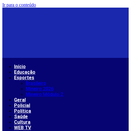
Ir para o conteúdo
Início
Educação
Esportes
Brasileiro
Mineiro 2026
Mineiro Módulo 2
Geral
Policial
Política
Saúde
Cultura
WEB TV