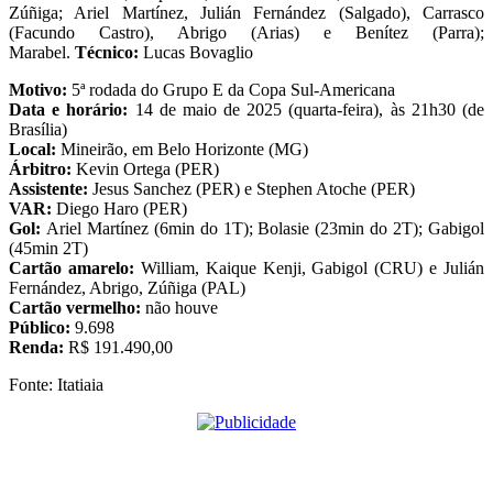
Zúñiga; Ariel Martínez, Julián Fernández (Salgado), Carrasco
(Facundo Castro), Abrigo (Arias) e Benítez (Parra);
Marabel.
Técnico:
Lucas Bovaglio
Motivo:
5ª rodada do Grupo E da Copa Sul-Americana
Data e horário:
14 de maio de 2025 (quarta-feira), às 21h30 (de
Brasília)
Local:
Mineirão, em Belo Horizonte (MG)
Árbitro:
Kevin Ortega (PER)
Assistente:
Jesus Sanchez (PER) e Stephen Atoche (PER)
VAR:
Diego Haro (PER)
Gol:
Ariel Martínez (6min do 1T); Bolasie (23min do 2T); Gabigol
(45min 2T)
Cartão amarelo:
William, Kaique Kenji, Gabigol (CRU) e Julián
Fernández, Abrigo, Zúñiga (PAL)
Cartão vermelho:
não houve
Público:
9.698
Renda:
R$ 191.490,00
Fonte: Itatiaia