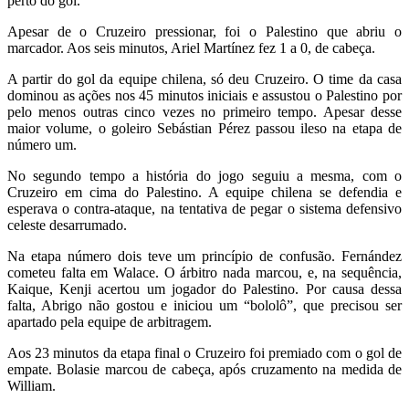
perto do gol.
Apesar de o Cruzeiro pressionar, foi o Palestino que abriu o
marcador. Aos seis minutos, Ariel Martínez fez 1 a 0, de cabeça.
A partir do gol da equipe chilena, só deu Cruzeiro. O time da casa
dominou as ações nos 45 minutos iniciais e assustou o Palestino por
pelo menos outras cinco vezes no primeiro tempo. Apesar desse
maior volume, o goleiro Sebástian Pérez passou ileso na etapa de
número um.
No segundo tempo a história do jogo seguiu a mesma, com o
Cruzeiro em cima do Palestino. A equipe chilena se defendia e
esperava o contra-ataque, na tentativa de pegar o sistema defensivo
celeste desarrumado.
Na etapa número dois teve um princípio de confusão. Fernández
cometeu falta em Walace. O árbitro nada marcou, e, na sequência,
Kaique, Kenji acertou um jogador do Palestino. Por causa dessa
falta, Abrigo não gostou e iniciou um “bololô”, que precisou ser
apartado pela equipe de arbitragem.
Aos 23 minutos da etapa final o Cruzeiro foi premiado com o gol de
empate. Bolasie marcou de cabeça, após cruzamento na medida de
William.