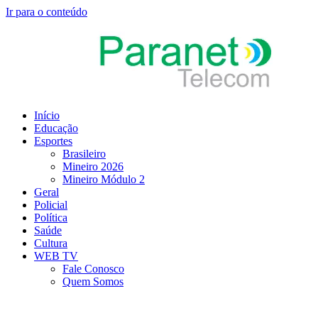
Ir para o conteúdo
Início
Educação
Esportes
Brasileiro
Mineiro 2026
Mineiro Módulo 2
Geral
Policial
Política
Saúde
Cultura
WEB TV
Fale Conosco
Quem Somos