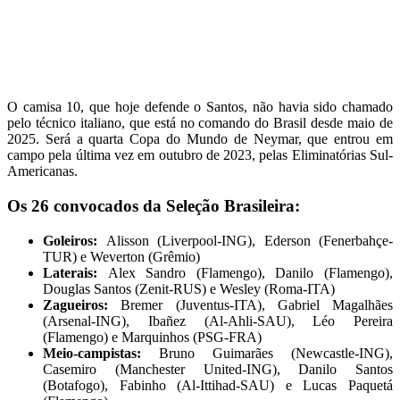
O camisa 10, que hoje defende o Santos, não havia sido chamado
pelo técnico italiano, que está no comando do Brasil desde maio de
2025. Será a quarta Copa do Mundo de Neymar, que entrou em
campo pela última vez em outubro de 2023, pelas Eliminatórias Sul-
Americanas.
Os 26 convocados da Seleção Brasileira:
Goleiros:
Alisson (Liverpool-ING), Ederson (Fenerbahçe-
TUR) e Weverton (Grêmio)
Laterais:
Alex Sandro (Flamengo), Danilo (Flamengo),
Douglas Santos (Zenit-RUS) e Wesley (Roma-ITA)
Zagueiros:
Bremer (Juventus-ITA), Gabriel Magalhães
(Arsenal-ING), Ibañez (Al-Ahli-SAU), Léo Pereira
(Flamengo) e Marquinhos (PSG-FRA)
Meio-campistas:
Bruno Guimarães (Newcastle-ING),
Casemiro (Manchester United-ING), Danilo Santos
(Botafogo), Fabinho (Al-Ittihad-SAU) e Lucas Paquetá