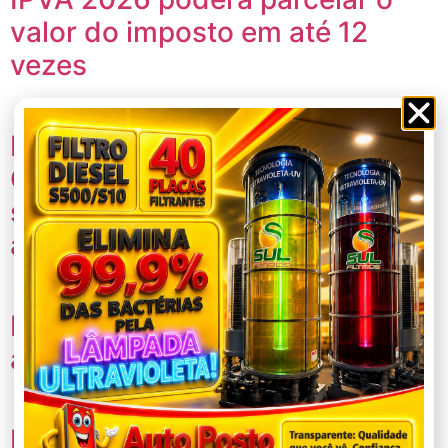
valor do imposto em até 12
vezes
Homem fica ferido após cair na
Cachoeira da Taboca e mobiliza
socorro em local de difícil
acesso
Romeu Zema é denunciado por
ataques a Gilmar Mendes
Hipertensão: doença silenciosa