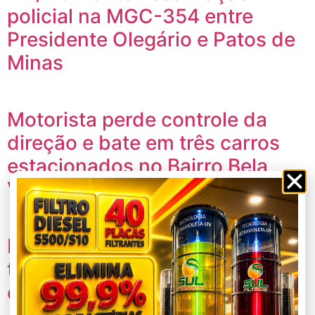
policial na MGC-354 entre
Presidente Olegário e Patos de
Minas
Motorista perde controle da
direção e bate em três carros
estacionados no Bairro Bela
Vista
Estúdio em Presidente Olegário
transforma fitas antigas VHS
em arquivos digitais