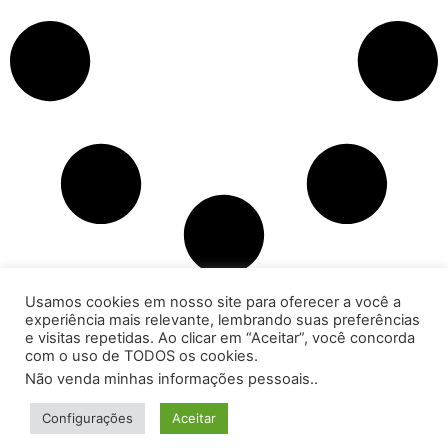
Usamos cookies em nosso site para oferecer a você a
experiência mais relevante, lembrando suas preferências
e visitas repetidas. Ao clicar em “Aceitar”, você concorda
com o uso de TODOS os cookies.
Não venda minhas informações pessoais.
.
PONotícias
- Todos os direitos reservados -
Configurações
Aceitar
Desenvolvido por
KAMP