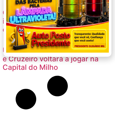
Cemig reforça últimos dias para
inscrições no processo seletivo
do Programa de Aprendizagem
URT estreia em casa no Mineiro
e Cruzeiro voltará a jogar na
Capital do Milho