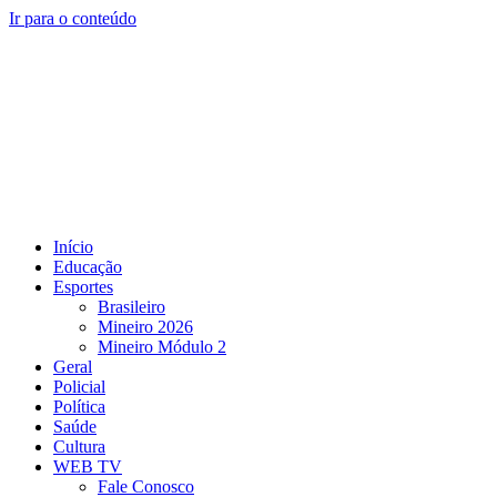
Ir para o conteúdo
Início
Educação
Esportes
Brasileiro
Mineiro 2026
Mineiro Módulo 2
Geral
Policial
Política
Saúde
Cultura
WEB TV
Fale Conosco