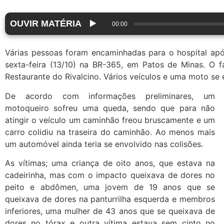
OUVIR MATÉRIA
▶️
00:00
Várias pessoas foram encaminhadas para o hospital apó
sexta-feira (13/10) na BR-365, em Patos de Minas. O f
Restaurante do Rivalcino. Vários veículos e uma moto se 
De acordo com informações preliminares, um
motoqueiro sofreu uma queda, sendo que para não
atingir o veículo um caminhão freou bruscamente e um
carro colidiu na traseira do caminhão. Ao menos mais
um automóvel ainda teria se envolvido nas colisões.
As vítimas; uma criança de oito anos, que estava na
cadeirinha, mas com o impacto queixava de dores no
peito e abdômen, uma jovem de 19 anos que se
queixava de dores na panturrilha esquerda e membros
inferiores, uma mulher de 43 anos que se queixava de
dores no tórax e outra vítima estava sem cinto no