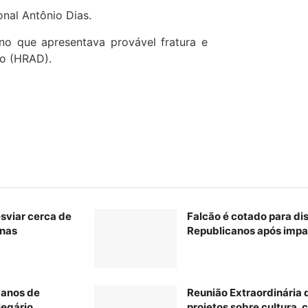
nal Antônio Dias.
o que apresentava provável fratura e
 o (HRAD).
esviar cerca de
Falcão é cotado para di
inas
Republicanos após impa
 anos de
Reunião Extraordinária
legário
projetos sobre cultura, c