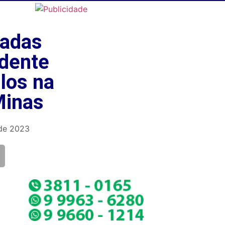
vadas
idente
los na
Minas
 de 2023