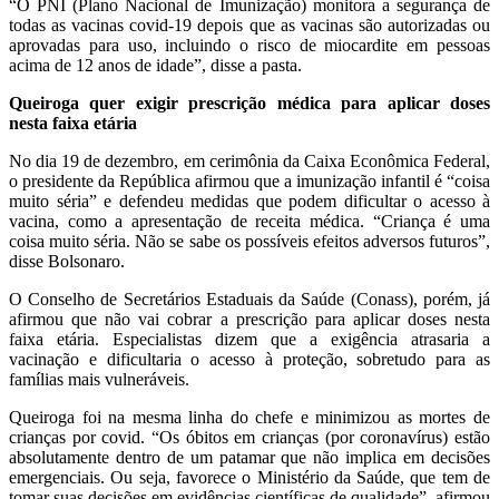
“O PNI (Plano Nacional de Imunização) monitora a segurança de
todas as vacinas covid-19 depois que as vacinas são autorizadas ou
aprovadas para uso, incluindo o risco de miocardite em pessoas
acima de 12 anos de idade”, disse a pasta.
Queiroga quer exigir prescrição médica para aplicar doses
nesta faixa etária
No dia 19 de dezembro, em cerimônia da Caixa Econômica Federal,
o presidente da República afirmou que a imunização infantil é “coisa
muito séria” e defendeu medidas que podem dificultar o acesso à
vacina, como a apresentação de receita médica. “Criança é uma
coisa muito séria. Não se sabe os possíveis efeitos adversos futuros”,
disse Bolsonaro.
O Conselho de Secretários Estaduais da Saúde (Conass), porém, já
afirmou que não vai cobrar a prescrição para aplicar doses nesta
faixa etária. Especialistas dizem que a exigência atrasaria a
vacinação e dificultaria o acesso à proteção, sobretudo para as
famílias mais vulneráveis.
Queiroga foi na mesma linha do chefe e minimizou as mortes de
crianças por covid. “Os óbitos em crianças (por coronavírus) estão
absolutamente dentro de um patamar que não implica em decisões
emergenciais. Ou seja, favorece o Ministério da Saúde, que tem de
tomar suas decisões em evidências científicas de qualidade”, afirmou