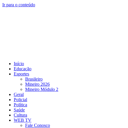
Ir para o conteúdo
Início
Educação
Esportes
Brasileiro
Mineiro 2026
Mineiro Módulo 2
Geral
Policial
Política
Saúde
Cultura
WEB TV
Fale Conosco