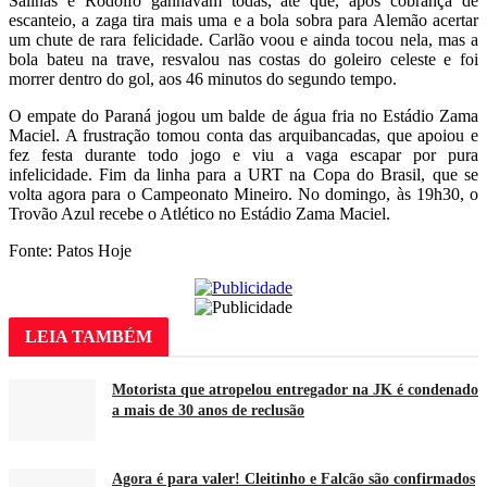
Salinas e Rodolfo ganhavam todas, até que, após cobrança de
escanteio, a zaga tira mais uma e a bola sobra para Alemão acertar
um chute de rara felicidade. Carlão voou e ainda tocou nela, mas a
bola bateu na trave, resvalou nas costas do goleiro celeste e foi
morrer dentro do gol, aos 46 minutos do segundo tempo.
O empate do Paraná jogou um balde de água fria no Estádio Zama
Maciel. A frustração tomou conta das arquibancadas, que apoiou e
fez festa durante todo jogo e viu a vaga escapar por pura
infelicidade. Fim da linha para a URT na Copa do Brasil, que se
volta agora para o Campeonato Mineiro. No domingo, às 19h30, o
Trovão Azul recebe o Atlético no Estádio Zama Maciel.
Fonte: Patos Hoje
LEIA
TAMBÉM
Motorista que atropelou entregador na JK é condenado
a mais de 30 anos de reclusão
Agora é para valer! Cleitinho e Falcão são confirmados