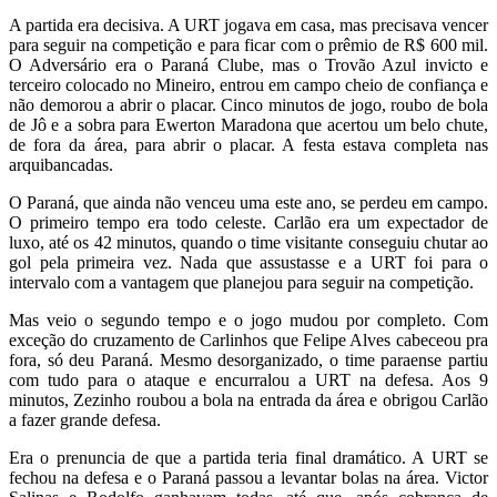
A partida era decisiva. A URT jogava em casa, mas precisava vencer
para seguir na competição e para ficar com o prêmio de R$ 600 mil.
O Adversário era o Paraná Clube, mas o Trovão Azul invicto e
terceiro colocado no Mineiro, entrou em campo cheio de confiança e
não demorou a abrir o placar. Cinco minutos de jogo, roubo de bola
de Jô e a sobra para Ewerton Maradona que acertou um belo chute,
de fora da área, para abrir o placar. A festa estava completa nas
arquibancadas.
O Paraná, que ainda não venceu uma este ano, se perdeu em campo.
O primeiro tempo era todo celeste. Carlão era um expectador de
luxo, até os 42 minutos, quando o time visitante conseguiu chutar ao
gol pela primeira vez. Nada que assustasse e a URT foi para o
intervalo com a vantagem que planejou para seguir na competição.
Mas veio o segundo tempo e o jogo mudou por completo. Com
exceção do cruzamento de Carlinhos que Felipe Alves cabeceou pra
fora, só deu Paraná. Mesmo desorganizado, o time paraense partiu
com tudo para o ataque e encurralou a URT na defesa. Aos 9
minutos, Zezinho roubou a bola na entrada da área e obrigou Carlão
a fazer grande defesa.
Era o prenuncia de que a partida teria final dramático. A URT se
fechou na defesa e o Paraná passou a levantar bolas na área. Victor