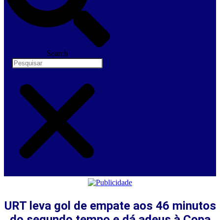
Search
URT leva gol de empate aos 46 minutos
do segundo tempo e dá adeus à Copa