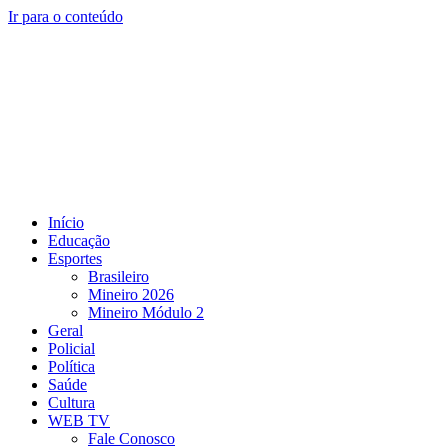
Ir para o conteúdo
Início
Educação
Esportes
Brasileiro
Mineiro 2026
Mineiro Módulo 2
Geral
Policial
Política
Saúde
Cultura
WEB TV
Fale Conosco