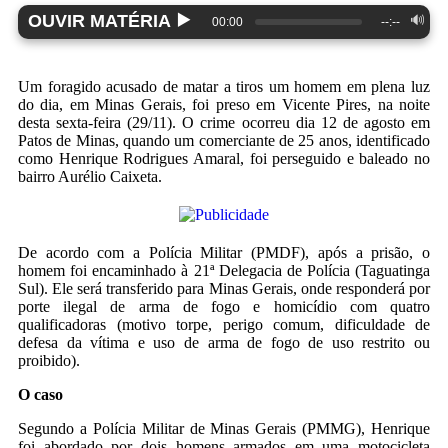
▶️
OUVIR MATÉRIA
🔊
00:00
--:--
Um foragido acusado de matar a tiros um homem em plena luz
do dia, em Minas Gerais, foi preso em Vicente Pires, na noite
desta sexta-feira (29/11). O crime ocorreu dia 12 de agosto em
Patos de Minas, quando um comerciante de 25 anos, identificado
como Henrique Rodrigues Amaral, foi perseguido e baleado no
bairro Aurélio Caixeta.
De acordo com a Polícia Militar (PMDF), após a prisão, o
homem foi encaminhado à 21ª Delegacia de Polícia (Taguatinga
Sul). Ele será transferido para Minas Gerais, onde responderá por
porte ilegal de arma de fogo e homicídio com quatro
qualificadoras (motivo torpe, perigo comum, dificuldade de
defesa da vítima e uso de arma de fogo de uso restrito ou
proibido).
O caso
Segundo a Polícia Militar de Minas Gerais (PMMG), Henrique
foi abordado por dois homens armados em uma motocicleta