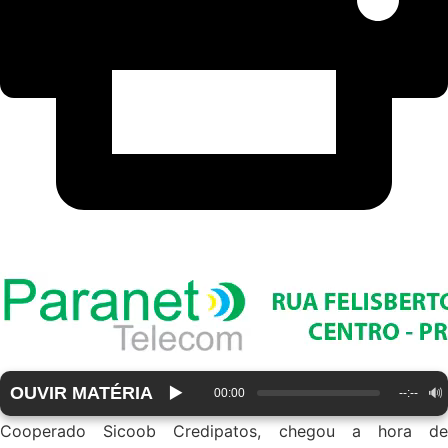
OUVIR MATÉRIA
▶️
🔊
00:00
--:--
Cooperado Sicoob Credipatos, chegou a hora de