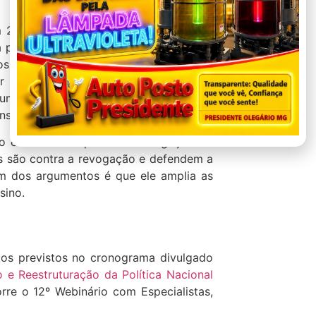
m 2017. Com o modelo, parte das aulas
a pela Base Nacional Comum Curricular
s poderão escolher um itinerário para
r ênfase, por exemplo, às áreas de
humanas ou ao ensino técnico. A oferta
nsino e das escolas.
po educacional querem a revogação do
s são contra a revogação e defendem a
um dos argumentos é que ele amplia as
nsino.
ntos previstos no cronograma divulgado
o e Reestruturação da Política Nacional
re o 12º Webinário com Especialistas,