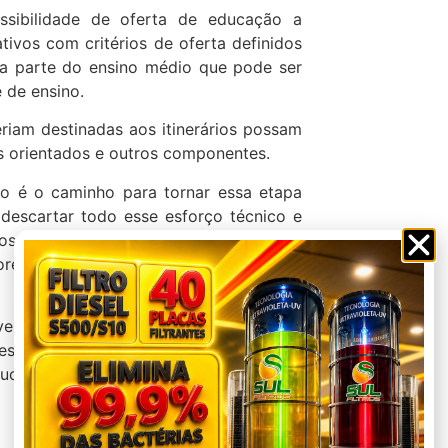
sibilidade de oferta de educação a
ativos com critérios de oferta definidos
o a parte do ensino médio que pode ser
e de ensino.
iam destinadas aos itinerários possam
s orientados e outros componentes.
o é o caminho para tornar essa etapa
 descartar todo esse esforço técnico e
s últimos anos. Além de inviável, essa
res estaduais, que são os responsáveis
veis pela maior parte das matrículas do
essa etapa de ensino registradas pelo
ducação são responsáveis por 84,2%,