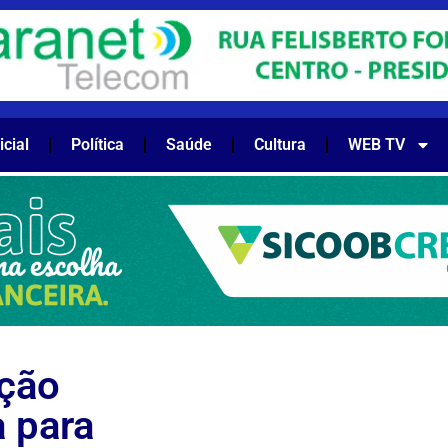
icial
Política
Saúde
Cultura
WEB TV
ação
 para