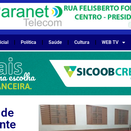
icial
Política
Saúde
Cultura
WEB TV
 de
nte