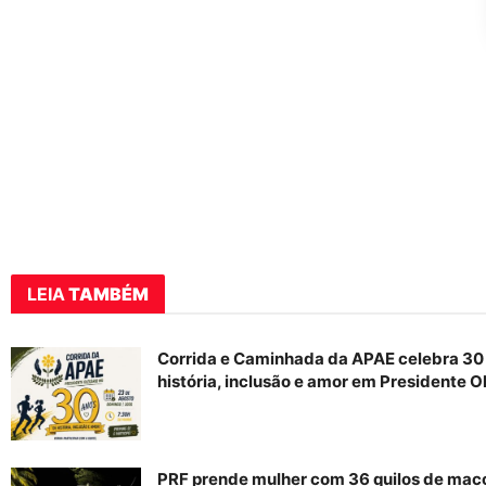
LEIA
TAMBÉM
Corrida e Caminhada da APAE celebra 30
história, inclusão e amor em Presidente O
PRF prende mulher com 36 quilos de ma