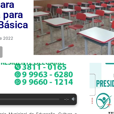
para
 para
Básica
de 2022
--:--
taria Municipal de Educação, Cultura e