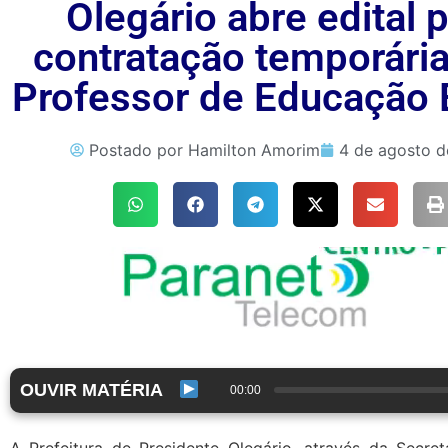
Olegário abre edital 
contratação temporária
Professor de Educação 
Postado por
Hamilton Amorim
4 de agosto 
OUVIR MATÉRIA
00:00
A Prefeitura de Presidente Olegário, através da Secre