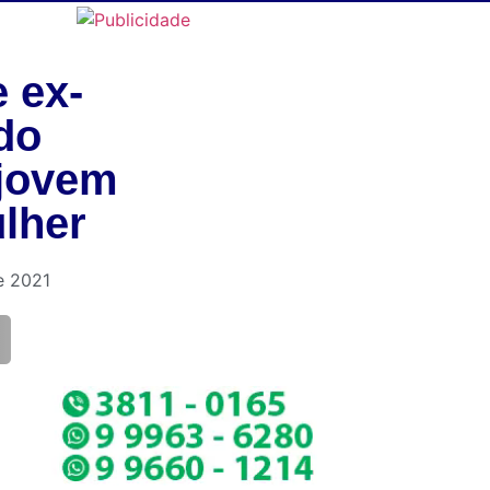
 ex-
do
 jovem
lher
e 2021