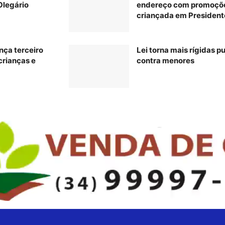
Olegário
endereço com promoções
criançada em President
nça terceiro
Lei torna mais rígidas p
 crianças e
contra menores