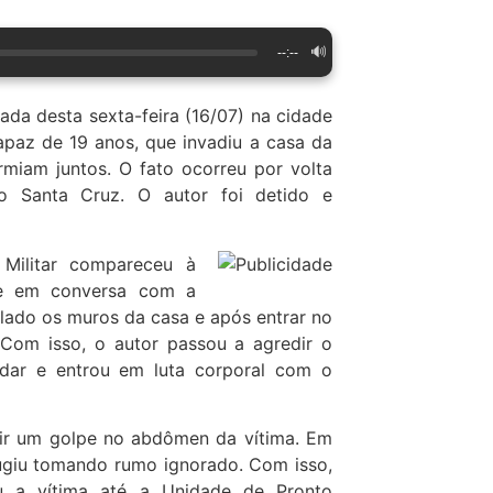
🔊
--:--
da desta sexta-feira (16/07) na cidade
apaz de 19 anos, que invadiu a casa da
miam juntos. O fato ocorreu por volta
ro Santa Cruz. O autor foi detido e
Militar compareceu à
ue em conversa com a
ulado os muros da casa e após entrar no
Com isso, o autor passou a agredir o
idar e entrou em luta corporal com o
ir um golpe no abdômen da vítima. Em
fugiu tomando rumo ignorado. Com isso,
u a vítima até a Unidade de Pronto