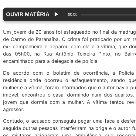
OUVIR MATÉRIA
▶️
00:00
Um jovem de 20 anos foi esfaqueado no final da madruga
de Carmo do Paranaíba. O crime foi praticado por um r
ex- companheira e deparou com ela e a vítima, que dor
das 05h00, na Rua Antônio Teixeira Pinto, no Bair
encaminhado para a delegacia de polícia.
De acordo com o boletim de ocorrência, a Polícia 
residência onde ocorreu o esfaqueamento, sendo q
mulher e a vítima, foram informados que o autor havia p
imóvel, encontrou o casal dormindo num dos quartos. 
jovem que dormia com a mulher. A vítima tentou rev
agressor.
Contudo, o acusado conseguiu pegar uma faca e desfer
seguida outras pessoas interferiram na briga e o autor 
os militares acionaram uma ambulância que socorre