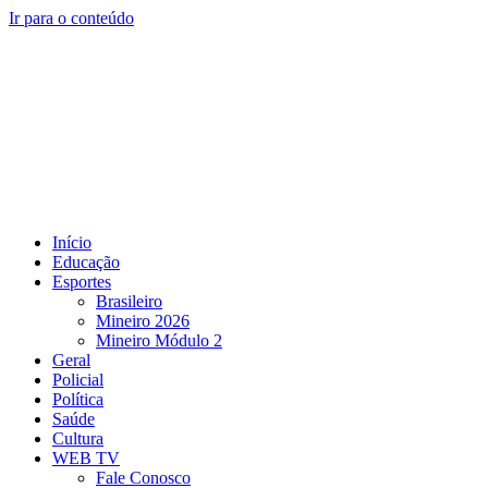
Ir para o conteúdo
Início
Educação
Esportes
Brasileiro
Mineiro 2026
Mineiro Módulo 2
Geral
Policial
Política
Saúde
Cultura
WEB TV
Fale Conosco