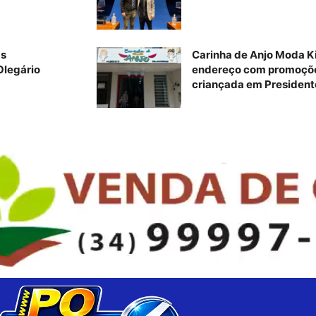
as
Carinha de Anjo Moda K
Olegário
endereço com promoções
criançada em President