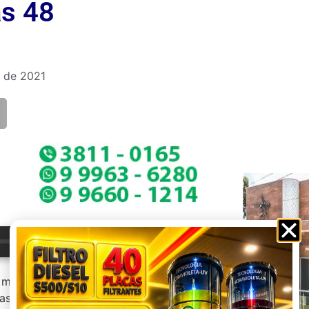
as 48
 de 2021
--:--
, mostra que Presidente Olegário não
as últimas 48 horas, o que faz o total