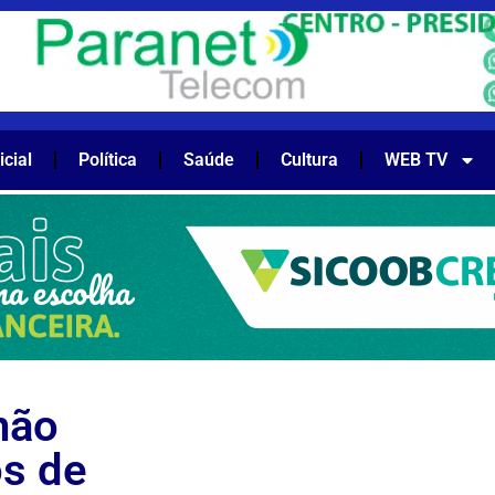
icial
Política
Saúde
Cultura
WEB TV
não
os de