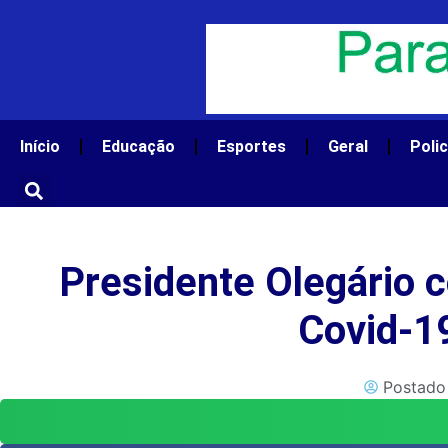
Ir
para
o
conteúdo
Início
Educação
Esportes
Geral
Polic
Presidente Olegário 
Covid-1
Postado