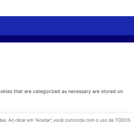
ookies that are categorized as necessary are stored on
idas. Ao clicar em “Aceitar”, você concorda com o uso de TODOS
alities and security features of the website,