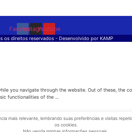
Facebook
Instagram
Youtube
s os direitos reservados - Desenvolvido por
KAMP
ile you navigate through the website. Out of these, the c
ic functionalities of the
...
ia mais relevante, lembrando suas preferências e visitas repet
os cookies.
te to function properly. These cookies ensure basic function
Não venda minhas informações pessoais.
.