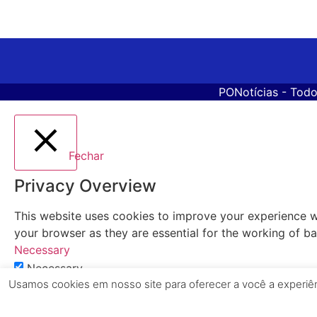
PONotícias
- Todo
Fechar
Privacy Overview
This website uses cookies to improve your experience wh
your browser as they are essential for the working of bas
Necessary
Necessary
Sempre ativado
Usamos cookies em nosso site para oferecer a você a experiênc
Necessary cookies are absolutely essential for the websi