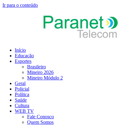
Ir para o conteúdo
Início
Educação
Esportes
Brasileiro
Mineiro 2026
Mineiro Módulo 2
Geral
Policial
Política
Saúde
Cultura
WEB TV
Fale Conosco
Quem Somos