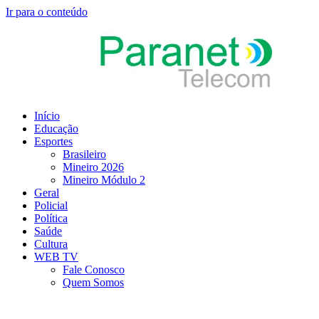
Ir para o conteúdo
Início
Educação
Esportes
Brasileiro
Mineiro 2026
Mineiro Módulo 2
Geral
Policial
Política
Saúde
Cultura
WEB TV
Fale Conosco
Quem Somos