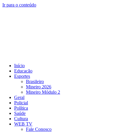
Ir para o conteúdo
Início
Educação
Esportes
Brasileiro
Mineiro 2026
Mineiro Módulo 2
Geral
Policial
Política
Saúde
Cultura
WEB TV
Fale Conosco