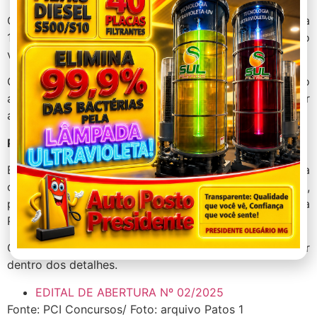
Os interessados podem se inscrever no período de 10 a
16 de novembro de 2025, de
forma online
, com taxa no
valor de R$ 70,00.
Como forma de seleção, os candidatos inscritos serão
avaliados por meio de prova objetiva, prevista para ser
aplicada no dia 7 de dezembro de 2025.
Prazo de vigência
Este processo seletivo terá validade de dois anos, a
contar da data de publicação de sua homologação,
podendo ser prorrogado por igual período, a critério da
Prefeitura Municipal de Lagoa Formosa.
Confira também o
podcast desta notícia
e fique por
dentro dos detalhes.
EDITAL DE ABERTURA Nº 02/2025
Fonte: PCI Concursos/ Foto: arquivo Patos 1