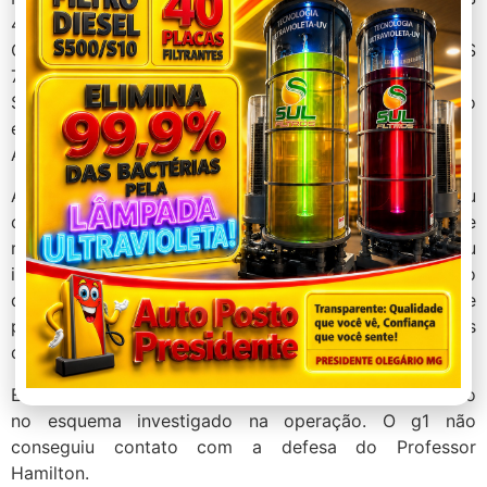
41.931,16;
Combustível e lubrificantes: prejuízo estimado de R$
71.231,03;
Serviços de gráficos e materiais de escritório: prejuízo
estimado de R$ 48.909,00;
Alimentação: prejuízo estimado de R$ 39.329,70.
Além do ressarcimento do valor, a Justiça ainda proibiu
o ex-vereador de contratar com o poder público ou de
receber incentivos fiscais ou creditícios, direta ou
indiretamente, pelo prazo de 10 anos, e a suspensão
dos direitos políticos, também por 10 anos, e
pagamento de multa civil no mesmo valor, com as
devidas atualizações.
Ele é o terceiro vereador condenado por envolvimento
no esquema investigado na operação. O g1 não
conseguiu contato com a defesa do Professor
Hamilton.