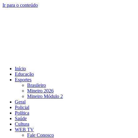
Ir para o conteúdo
Início
Educação
Esportes
Brasileiro
Mineiro 2026
Mineiro Módulo 2
Geral
Policial
Política
Saúde
Cultura
WEB TV
Fale Conosco