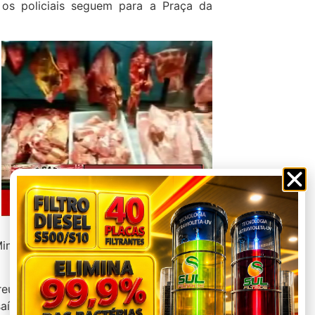
 os policiais seguem para a Praça da
inas emitiu nota informando que está
reúna em torna de 20 mil servidores da
saíram de diversas cidades do Estado,