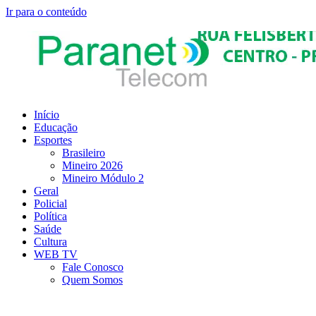
Ir para o conteúdo
Início
Educação
Esportes
Brasileiro
Mineiro 2026
Mineiro Módulo 2
Geral
Policial
Política
Saúde
Cultura
WEB TV
Fale Conosco
Quem Somos