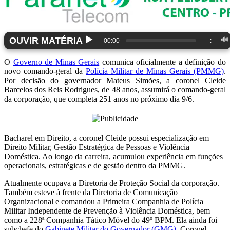
▶️
OUVIR MATÉRIA
🔊
00:00
--:--
O
Governo de Minas Gerais
comunica oficialmente a definição do
novo comando-geral da
Polícia Militar de Minas Gerais (PMMG)
.
Por decisão do governador Mateus Simões, a coronel Cleide
Barcelos dos Reis Rodrigues, de 48 anos, assumirá o comando-geral
da corporação, que completa 251 anos no próximo dia 9/6.
Bacharel em Direito, a coronel Cleide possui especialização em
Direito Militar, Gestão Estratégica de Pessoas e Violência
Doméstica. Ao longo da carreira, acumulou experiência em funções
operacionais, estratégicas e de gestão dentro da PMMG.
Atualmente ocupava a Diretoria de Proteção Social da corporação.
Também esteve à frente da Diretoria de Comunicação
Organizacional e comandou a Primeira Companhia de Polícia
Militar Independente de Prevenção à Violência Doméstica, bem
como a 228ª Companhia Tático Móvel do 49º BPM. Ela ainda foi
subchefe do
Gabinete Militar do Governador (GMG)
. Coronel