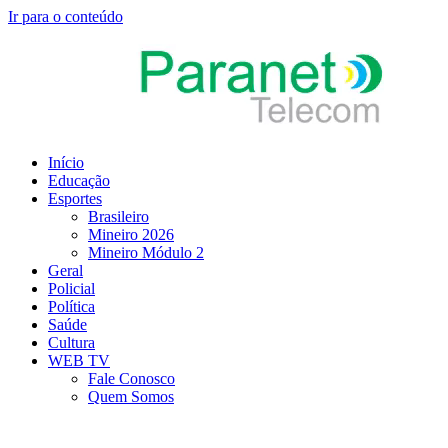
Ir para o conteúdo
Início
Educação
Esportes
Brasileiro
Mineiro 2026
Mineiro Módulo 2
Geral
Policial
Política
Saúde
Cultura
WEB TV
Fale Conosco
Quem Somos