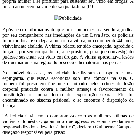
própria mulher a se prostituir para sustentar seu vício em drogas. A
prisão aconteceu na tarde dessa quarta-feira (09).
Após serem informados de que uma mulher estaria sendo agredida
por seu companheiro nas imediações de um Lava Jato, os policiais
foram ao local e se depararam com a vítima, uma mulher de 44 anos,
visivelmente abalada. A vítima relatou ter sido ameaçada, agredida e
forçada, por seu companheiro, a se prostituir, para que o investigado
pudesse sustentar seu vício em drogas. A vítima apresentava lesões
de queimaduras na região do pescoço e hematomas nas pernas.
No imóvel do casal, os policiais localizaram o suspeito e uma
espingarda, que estava escondida sob uma cômoda na sala. O
homem foi preso em flagrante e autuado pelos crimes de lesão
corporal praticada contra a mulher, ameaça e favorecimento da
prostituição ou outra forma de exploração sexual. Ele foi
encaminhado ao sistema prisional, e se encontra à disposição da
Justiça.
“A Polícia Civil tem o compromisso com as mulheres vítimas de
violência doméstica, garantindo que agressores sejam devidamente
responsabilizados e levados à Justiça”, declarou Guilherme Campos,
delegado responsável pela prisão.