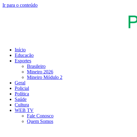
Ir para o conteúdo
Início
Educação
Esportes
Brasileiro
Mineiro 2026
Mineiro Módulo 2
Geral
Policial
Política
Saúde
Cultura
WEB TV
Fale Conosco
Quem Somos