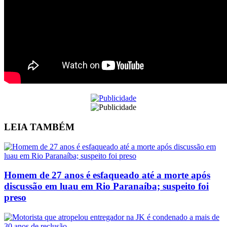
LEIA
TAMBÉM
Homem de 27 anos é esfaqueado até a morte após
discussão em luau em Rio Paranaíba; suspeito foi
preso