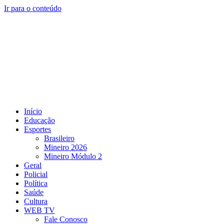
Ir para o conteúdo
Início
Educação
Esportes
Brasileiro
Mineiro 2026
Mineiro Módulo 2
Geral
Policial
Política
Saúde
Cultura
WEB TV
Fale Conosco