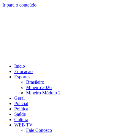
Ir para o conteúdo
Início
Educação
Esportes
Brasileiro
Mineiro 2026
Mineiro Módulo 2
Geral
Policial
Política
Saúde
Cultura
WEB TV
Fale Conosco