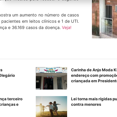
mostra um aumento no número de casos
pacientes em leitos clínicos e 1 de UTI.
ença e 36.169 casos da doença.
Veja!
as
Carinha de Anjo Moda K
Olegário
endereço com promoções
criançada em President
nça terceiro
Lei torna mais rígidas p
 crianças e
contra menores