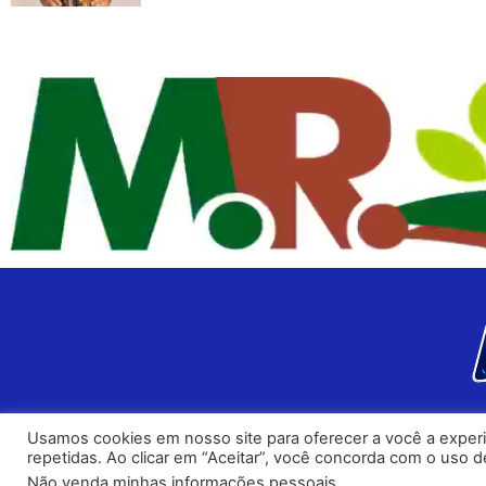
Usamos cookies em nosso site para oferecer a você a experiê
repetidas. Ao clicar em “Aceitar”, você concorda com o uso
PONotícias
- Todo
Não venda minhas informações pessoais.
.