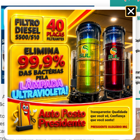
 As vacinas são a principal forma de
ão.
tos de Minas está aplicando a quarta
sse grupo e já recebeu a terceira dose
ar o seu cartão. Gestantes e puérperas
scrição médica para receber o segundo