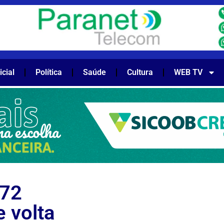
icial
Política
Saúde
Cultura
WEB TV
 72
 volta