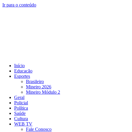
Ir para o conteúdo
Início
Educação
Esportes
Brasileiro
Mineiro 2026
Mineiro Módulo 2
Geral
Policial
Política
Saúde
Cultura
WEB TV
Fale Conosco