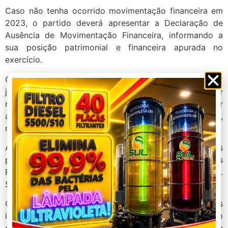
Caso não tenha ocorrido movimentação financeira em
2023, o partido deverá apresentar a Declaração de
Ausência de Movimentação Financeira, informando a
sua posição patrimonial e financeira apurada no
exercício.
Como o processo de prestação de contas tem caráter
jurisdicional, os diretórios partidários devem ser
representados por advogado. A documentação a ser
apresentada deve ser inserida de forma sequenciada,
mantendo uma cronologia da movimentação financeira.
A previsão de prestação de contas anual pelos partidos
políticos está contida na Lei nº 9.096/1995 – Lei dos
Partidos Políticos e Resolução TSE nº 23.604/2019.
Sistema de Prestação de Contas Anual (SPCA)
O lançamento dos dados, o encaminhamento das
informações e documentos devem ser feitos por meio