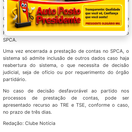
do Sistema de Prestação de Contas Anual (SPCA), de
uso obrigatório pelos partidos políticos.
Caso não haja recebimento e nem movimentação de
recursos, a Declaração de Ausência de Movimentação
Financeira também deve ser preenchida e emitida pelo
SPCA.
Uma vez encerrada a prestação de contas no SPCA, o
sistema só admite inclusão de outros dados caso haja
reabertura do sistema, o que necessita de decisão
judicial, seja de ofício ou por requerimento do órgão
partidário.
No caso de decisão desfavorável ao partido nos
processos de prestação de contas, pode ser
apresentado recurso ao TRE e TSE, conforme o caso,
no prazo de três dias.
Redação: Clube Notícia