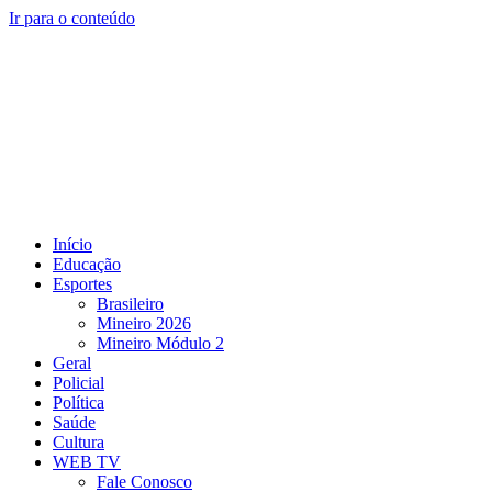
Ir para o conteúdo
Início
Educação
Esportes
Brasileiro
Mineiro 2026
Mineiro Módulo 2
Geral
Policial
Política
Saúde
Cultura
WEB TV
Fale Conosco