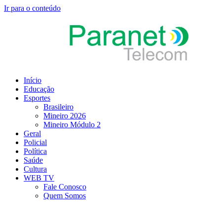
Ir para o conteúdo
Início
Educação
Esportes
Brasileiro
Mineiro 2026
Mineiro Módulo 2
Geral
Policial
Política
Saúde
Cultura
WEB TV
Fale Conosco
Quem Somos