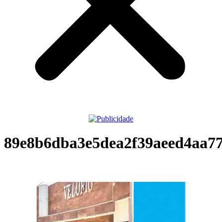
89e8b6dba3e5dea2f39aeed4aa77