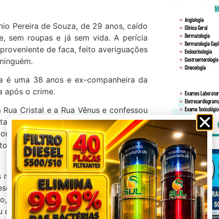
nio Pereira de Souza, de 29 anos, caído
 sem roupas e já sem vida. A perícia
roveniente de faca, feito averiguações
 ninguém.
sa é uma 38 anos e ex-companheira da
a após o crime.
a Rua Cristal e a Rua Vênus e confessou
stava na sua residência, e que por volta
ormir lá, porém, a mulher falou que era
tos assistindo televisão deitada em um
 nas costas, momento que ela foi até a
scoço da vítima. Anderson após ser
ão, todo ensanguentado. Ainda segundo
 do local.