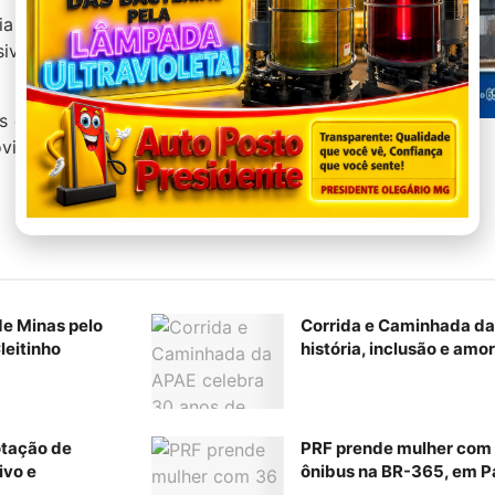
cia doméstica por várias vezes e que fez
lusive no momento da prisão estava com
 de homicídio e lesão corporal. Ela foi
vidências legais pertinentes.
de Minas pelo
Corrida e Caminhada da
leitinho
história, inclusão e amo
otação de
PRF prende mulher com
ivo e
ônibus na BR-365, em P