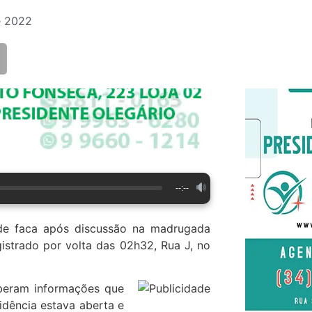
e 2022
--:--
e faca após discussão na madrugada
gistrado por volta das 02h32, Rua J, no
eberam informações que
idência estava aberta e