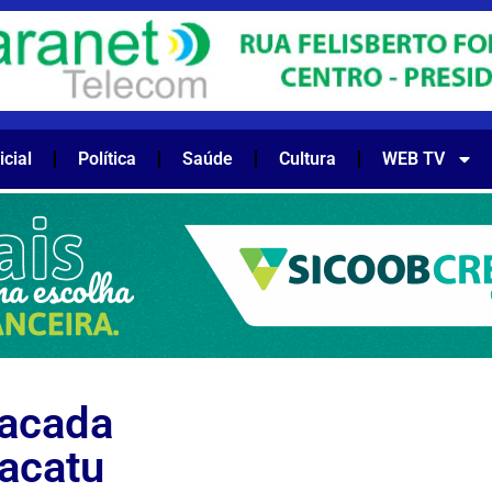
icial
Política
Saúde
Cultura
WEB TV
facada
acatu