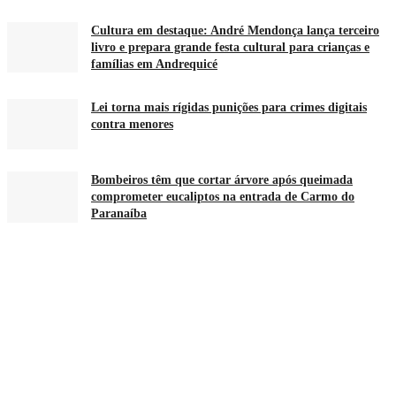
Cultura em destaque: André Mendonça lança terceiro
livro e prepara grande festa cultural para crianças e
famílias em Andrequicé
Lei torna mais rígidas punições para crimes digitais
contra menores
Bombeiros têm que cortar árvore após queimada
comprometer eucaliptos na entrada de Carmo do
Paranaíba