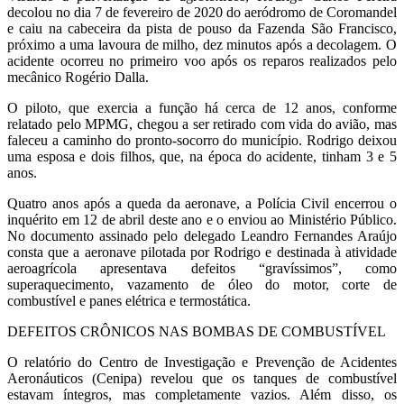
decolou no dia 7 de fevereiro de 2020 do aeródromo de Coromandel
e caiu na cabeceira da pista de pouso da Fazenda São Francisco,
próximo a uma lavoura de milho, dez minutos após a decolagem. O
acidente ocorreu no primeiro voo após os reparos realizados pelo
mecânico Rogério Dalla.
O piloto, que exercia a função há cerca de 12 anos, conforme
relatado pelo MPMG, chegou a ser retirado com vida do avião, mas
faleceu a caminho do pronto-socorro do município. Rodrigo deixou
uma esposa e dois filhos, que, na época do acidente, tinham 3 e 5
anos.
Quatro anos após a queda da aeronave, a Polícia Civil encerrou o
inquérito em 12 de abril deste ano e o enviou ao Ministério Público.
No documento assinado pelo delegado Leandro Fernandes Araújo
consta que a aeronave pilotada por Rodrigo e destinada à atividade
aeroagrícola apresentava defeitos “gravíssimos”, como
superaquecimento, vazamento de óleo do motor, corte de
combustível e panes elétrica e termostática.
DEFEITOS CRÔNICOS NAS BOMBAS DE COMBUSTÍVEL
O relatório do Centro de Investigação e Prevenção de Acidentes
Aeronáuticos (Cenipa) revelou que os tanques de combustível
estavam íntegros, mas completamente vazios. Além disso, os