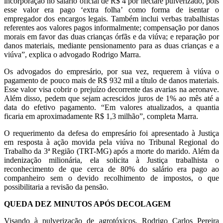
incorporação no salário oficial de R$ 4 por hectare pulverizado, pois
esse valor era pago ‘extra folha’ como forma de isentar o
empregador dos encargos legais. Também inclui verbas trabalhistas
referentes aos valores pagos informalmente; compensação por danos
morais em favor das duas crianças órfãs e da viúva; e reparação por
danos materiais, mediante pensionamento para as duas crianças e a
viúva”, explica o advogado Rodrigo Marra.
Os advogados do empresário, por sua vez, requerem à viúva o
pagamento de pouco mais de R$ 932 mil a título de danos materiais.
Esse valor visa cobrir o prejuízo decorrente das avarias na aeronave.
Além disso, pedem que sejam acrescidos juros de 1% ao mês até a
data do efetivo pagamento. “Em valores atualizados, a quantia
ficaria em aproximadamente R$ 1,3 milhão”, completa Marra.
O requerimento da defesa do empresário foi apresentado à Justiça
em resposta à ação movida pela viúva no Tribunal Regional do
Trabalho da 3ª Região (TRT-MG) após a morte do marido. Além da
indenização milionária, ela solicita à Justiça trabalhista o
reconhecimento de que cerca de 80% do salário era pago ao
companheiro sem o devido recolhimento de impostos, o que
possibilitaria a revisão da pensão.
QUEDA DEZ MINUTOS APÓS DECOLAGEM
Visando à pulverização de agrotóxicos, Rodrigo Carlos Pereira