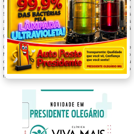
trânsito ficou impedido no local. Uma ambulância do
Samu foi acionada para prestar os primeiros
atendimentos aos envolvidos. Além da criança de dois
anos, também estava no veículo a mãe dele que está
grávida.
Os dois foram encaminhados para a Santa Casa de
Misericórdia. O motorista realizou o teste do etilômetro
que não acusou presença de álcool. Ele sofreu
ferimentos leves e também procurou atendimento
médico.