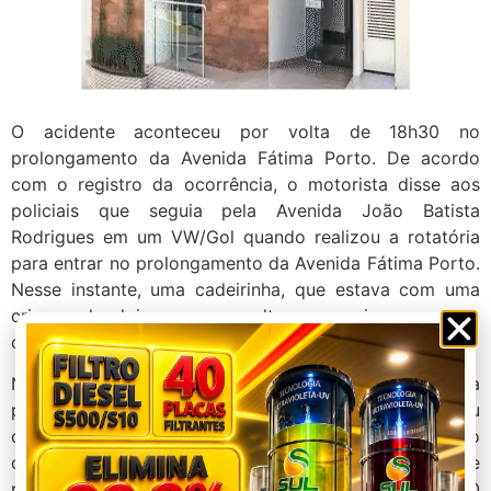
O acidente aconteceu por volta de 18h30 no
prolongamento da Avenida Fátima Porto. De acordo
com o registro da ocorrência, o motorista disse aos
policiais que seguia pela Avenida João Batista
Rodrigues em um VW/Gol quando realizou a rotatória
para entrar no prolongamento da Avenida Fátima Porto.
Nesse instante, uma cadeirinha, que estava com uma
criança de dois anos, se soltou e a criança acabou
caindo.
Na tentativa de segurar a criança, o homem teria
perdido o controle direcional do veículo e se chocou
contra um poste de iluminação pública. Com o impacto
da batida, o poste caiu ao solo e os fios de eletricidade
puxaram outro poste que também acabou caindo. O