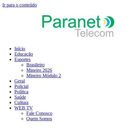
Ir para o conteúdo
Início
Educação
Esportes
Brasileiro
Mineiro 2026
Mineiro Módulo 2
Geral
Policial
Política
Saúde
Cultura
WEB TV
Fale Conosco
Quem Somos