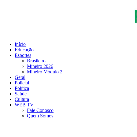
Ir
para
o
conteúdo
Início
Educação
Esportes
Brasileiro
Mineiro 2026
Mineiro Módulo 2
Geral
Policial
Política
Saúde
Cultura
WEB TV
Fale Conosco
Quem Somos